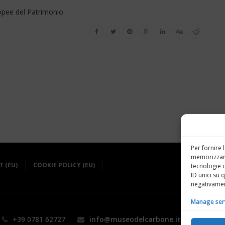
uropee del Patrimonio
Per fornire 
memorizzare
 (EU)
COOKIE POLICY (EU)
tecnologie 
ID unici su 
negativament
Manage ser
+39 0781 62727
info@museodelcarbone.it