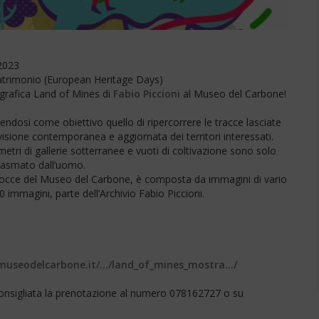
2023
trimonio (
European Heritage Days)
ografica Land of Mines di
Fabio Piccioni
al Museo del Carbone!
dosi come obiettivo quello di ripercorrere le tracce lasciate
a visione contemporanea e aggiornata dei territori interessati.
ometri di gallerie sotterranee e vuoti di coltivazione sono solo
plasmato dall’uomo.
a Docce del Museo del Carbone, è composta da immagini di vario
 immagini, parte dell’Archivio Fabio Piccioni.
museodelcarbone.it/…/land_of_mines_mostra…/
 consigliata la prenotazione al numero 078162727 o su