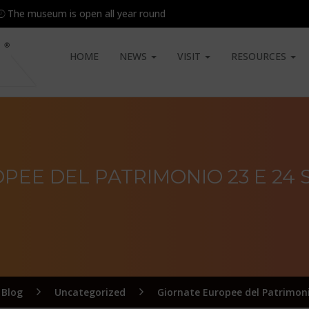
The museum is open all year round
HOME
NEWS
VISIT
RESOURCES
PEE DEL PATRIMONIO 23 E 24 
Blog
Uncategorized
Giornate Europee del Patrimon