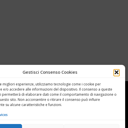
Gestisci Consenso Cookies
le migliori esperienze, utilizziamo tecnologie come i cookie per
 e/o accedere alle informazioni del dispositivo. Il consenso a queste
ci permetterà di elaborare dati come il comportamento di navigazione o
questo sito. Non acconsentire o ritirare il consenso può influire
e su alcune caratteristiche e funzioni.
vices
FACEBOOK
TWITTER
PINTEREST
INSTAGRAM