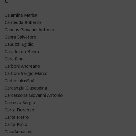
C
Calamina Marisa
Camedda Roberto
Cannas Giovanni Antonio
Capra Salvatore
Capuzzi Egidio
Cara Ielmo Benito
Cara Rino
Carboni Andreano
Carboni Sergio Marco
CarbosulcisSpA
Carcangiu Giuseppina
Carcassona Giovanni Antonio
Carozza Sergio
Carta Fiorenzo
Carta Pietro
Carta Plinio
CasuAnnacarla