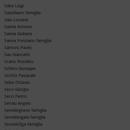
Saba Luigi
SaisMauro famiglia
Saiu Luciana
Sanna Antonio
Sanna Giuliana
Sanna Ponziano famiglia
Santoru Paolo
Sau Giancarlo
Scano Rosolino
Schirru Giuseppe
Scotto Pasquale
Sebis Ottavio
Secci Giorgio
Secci Pietro
Serrau Angelo
SerreliAgnese famiglia
SerreliAngela famiglia
SessiniOlga famiglia