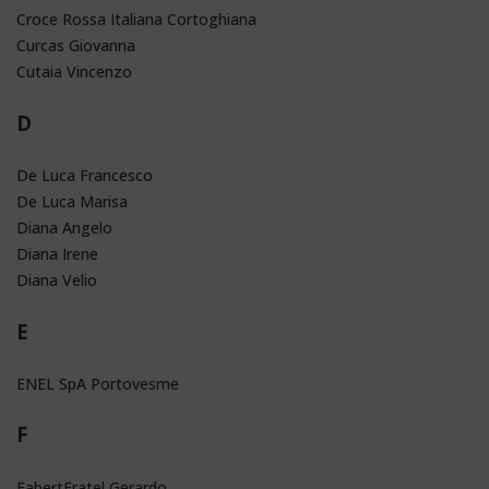
Croce Rossa Italiana Cortoghiana
Curcas Giovanna
Cutaia Vincenzo
D
De Luca Francesco
De Luca Marisa
Diana Angelo
Diana Irene
Diana Velio
E
ENEL SpA Portovesme
F
FabertFratel Gerardo