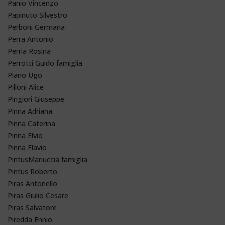
Panio Vincenzo
Papinuto Silvestro
Perboni Germana
Perra Antonio
Perria Rosina
Perrotti Guido famiglia
Piano Ugo
Pilloni Alice
Pingiori Giuseppe
Pinna Adriana
Pinna Caterina
Pinna Elvio
Pinna Flavio
PintusMariuccia famiglia
Pintus Roberto
Piras Antonello
Piras Giulio Cesare
Piras Salvatore
Piredda Ennio