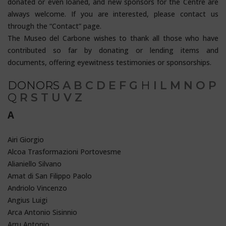
donated or even loaned, and new sponsors for the Centre are
always welcome. If you are interested, please contact us
through the “Contact” page.
The Museo del Carbone wishes to thank all those who have
contributed so far by donating or lending items and
documents, offering eyewitness testimonies or sponsorships.
DONORS
A
B
C
D
E
F
G
H
I
L
M
N
O
P
Q
R
S
T
U
V
Z
A
Airi Giorgio
Alcoa Trasformazioni Portovesme
Alianiello Silvano
Amat di San Filippo Paolo
Andriolo Vincenzo
Angius Luigi
Arca Antonio Sisinnio
Arru Antonio