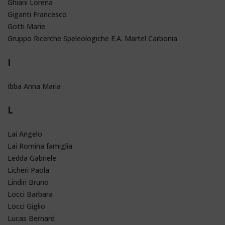
Ghiani Lorena
Giganti Francesco
Gotti Marie
Gruppo Ricerche Speleologiche E.A. Martel Carbonia
I
Ibba Anna Maria
L
Lai Angelo
Lai Romina famiglia
Ledda Gabriele
Licheri Paola
Lindiri Bruno
Locci Barbara
Locci Giglio
Lucas Bernard