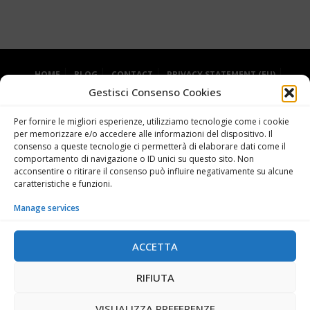
HOME
BLOG
CONTACT
PRIVACY STATEMENT (EU)
Gestisci Consenso Cookies
COOKIE POLICY (EU)
Per fornire le migliori esperienze, utilizziamo tecnologie come i cookie
per memorizzare e/o accedere alle informazioni del dispositivo. Il
consenso a queste tecnologie ci permetterà di elaborare dati come il
comportamento di navigazione o ID unici su questo sito. Non
acconsentire o ritirare il consenso può influire negativamente su alcune
caratteristiche e funzioni.
Manage services
Grande Miniera di Serbariu - 09013 Carbonia SU
+39 0781 62727
ACCETTA
info@museodelcarbone.it
RIFIUTA
FACEBOOK
TWITTER
PINTEREST
INSTAGRAM
VISUALIZZA PREFERENZE