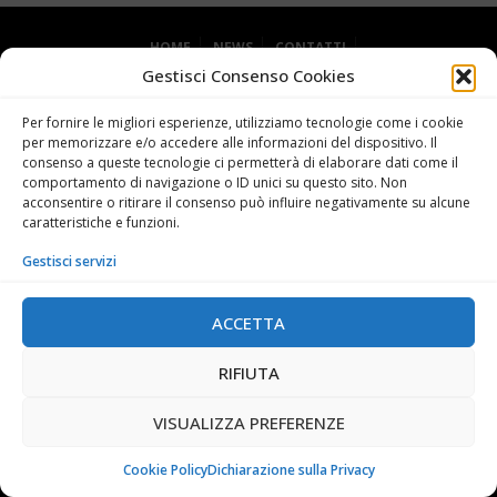
HOME
NEWS
CONTATTI
Gestisci Consenso Cookies
DICHIARAZIONE SULLA PRIVACY (UE)
COOKIE POLICY (UE)
Per fornire le migliori esperienze, utilizziamo tecnologie come i cookie
per memorizzare e/o accedere alle informazioni del dispositivo. Il
consenso a queste tecnologie ci permetterà di elaborare dati come il
comportamento di navigazione o ID unici su questo sito. Non
acconsentire o ritirare il consenso può influire negativamente su alcune
caratteristiche e funzioni.
Gestisci servizi
Grande Miniera di Serbariu - 09013 Carbonia SU
+39 0781 62727
ACCETTA
info@museodelcarbone.it
RIFIUTA
FACEBOOK
TWITTER
PINTEREST
INSTAGRAM
VISUALIZZA PREFERENZE
© 2021
MUSEO DEL CARBONE
- Powered by
ENKEY
Cookie Policy
Dichiarazione sulla Privacy