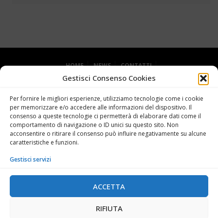
HOME
NEWS
CONTATTI
Gestisci Consenso Cookies
DICHIARAZIONE SULLA PRIVACY (UE)
COOKIE POLICY (UE)
Per fornire le migliori esperienze, utilizziamo tecnologie come i cookie
per memorizzare e/o accedere alle informazioni del dispositivo. Il
consenso a queste tecnologie ci permetterà di elaborare dati come il
comportamento di navigazione o ID unici su questo sito. Non
acconsentire o ritirare il consenso può influire negativamente su alcune
caratteristiche e funzioni.
Gestisci servizi
Grande Miniera di Serbariu - 09013 Carbonia SU
+39 0781 62727
ACCETTA
info@museodelcarbone.it
RIFIUTA