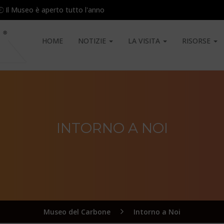
Il Museo è aperto tutto l'anno
HOME
NOTIZIE
LA VISITA
RISORSE
INTORNO A NOI
Museo del Carbone
Intorno a Noi