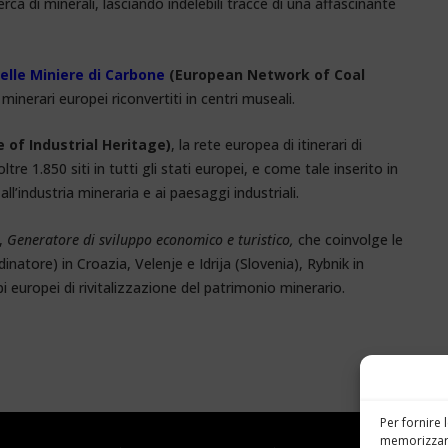
cerca di minerali, lasciando indelebili tracce di una affascinante
elle Miniere di Carbone
(European Network of Coal
ti minerari europei riconvertiti in centri museali.
of Industrial Heritage)
, la rete europea di itinerari di
e 1.850 siti in tutti gli stati europei, e come tale inserito in
all’industria mineraria e ai paesaggi industriali.
,
Generatore di sviluppo economico e turistico,
che coinvolge le
inatore) in Croazia, Velenje e Idrija (Slovenia), Rybnik in
 europei di rivitalizzazione del patrimonio minerario.
Per fornire 
memorizzare