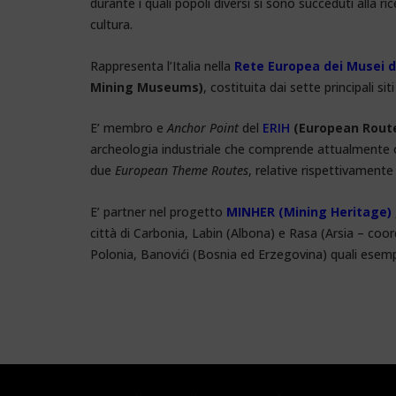
durante i quali popoli diversi si sono succeduti alla ri
cultura.
Rappresenta l’Italia nella
Rete Europea dei Musei d
Mining Museums)
, costituita dai sette principali si
E’ membro e
Anchor Point
del
ERIH
(European Route 
archeologia industriale che comprende attualmente oltr
due
European Theme Routes
, relative rispettivamente 
E’ partner nel progetto
MINHER (Mining Heritage)
città di Carbonia, Labin (Albona) e Rasa (Arsia – coord
Polonia, Banovići (Bosnia ed Erzegovina) quali esempi