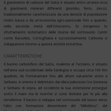
Il giacimento di carbone del Sulcis è situato entro un’area ricca
di giacimenti minerari differenti (piombo, ferro, zinco),
tradizionalmente caratterizzata da una densità di popolazione
molto bassa e da un’economia agro-pastorale fino a quando,
nella seconda metà dell’Ottocento, fu intrapreso lo
sfruttamento sistematico delle risorse del sottosuolo. Centri
come BacuAbis, Cortoghiana e successivamente Carbonia si
svilupparono intorno a questa attività estrattiva.
CARATTERISTICHE
Il bacino carbonifero del Sulcis, risalente al Terziario, è situato
nell’area sud-occidentale della Sardegna e occupa circa 100 Km
quadrati, da Fontanamare fino alle alture vulcaniche vicino a
Serbariu. A oriente è delimitato dai rilievi paleozoici tra Gonnesa
e Serbariu di sopra, ad occidente la sua estensione prosegue
sotto il mare ma le ricerche si sono limitate per lo più alla
terraferma. Il bacino si sviluppa nel sottosuolo dal basso verso
l’alto con formazioni denominate del “Miliolitico”, del