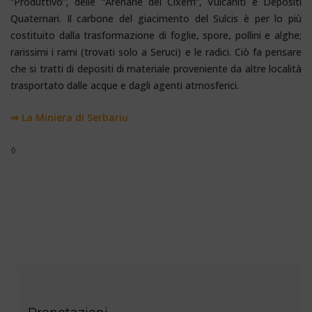
“Produttivo”, delle “Arenarie del Cixerri”, Vulcaniti e Depositi
Quaternari. Il carbone del giacimento del Sulcis è per lo più
costituito dalla trasformazione di foglie, spore, pollini e alghe;
rarissimi i rami (trovati solo a Seruci) e le radici. Ciò fa pensare
che si tratti di depositi di materiale proveniente da altre località
trasportato dalle acque e dagli agenti atmosferici.
⇒ La Miniera di Serbariu
◊
MINIERE SARDEGNA