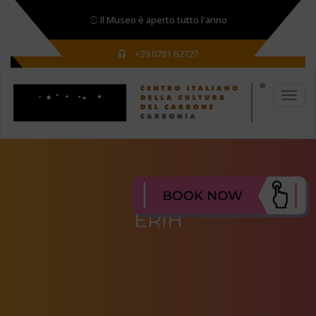
Il Museo è aperto tutto l'anno
+39 0781 62727
ERIH