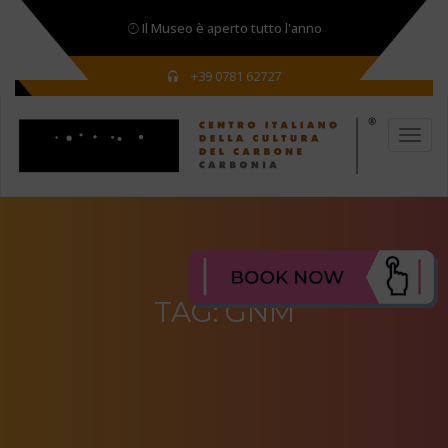
Il Museo è aperto tutto l'anno
+39 0781 62727
TAG:
GNM