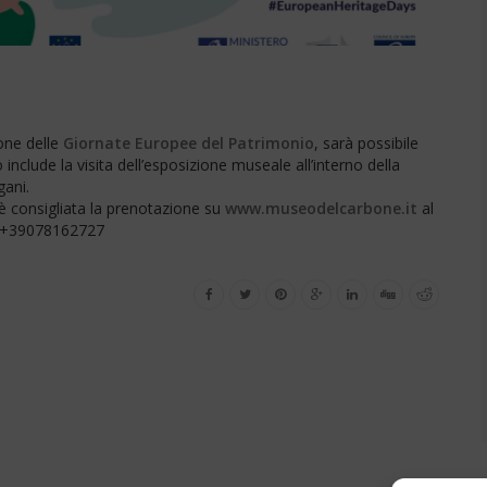
one delle
Giornate Europee del Patrimonio
, sarà possibile
o include la visita dell’esposizione museale all’interno della
gani.
 è consigliata la prenotazione su
www.museodelcarbone.it
al
o +39078162727