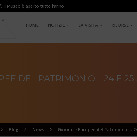
Il Museo è aperto tutto l'anno
HOME
NOTIZIE
LA VISITA
RISORSE
EE DEL PATRIMONIO – 24 E 25
Blog
News
Giornate Europee del Patrimonio – 2