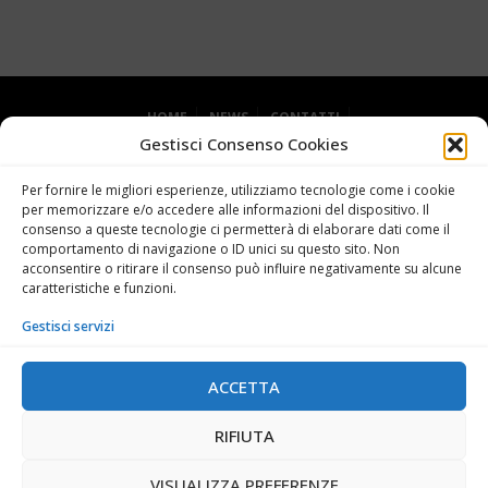
HOME
NEWS
CONTATTI
Gestisci Consenso Cookies
DICHIARAZIONE SULLA PRIVACY (UE)
COOKIE POLICY (UE)
Per fornire le migliori esperienze, utilizziamo tecnologie come i cookie
per memorizzare e/o accedere alle informazioni del dispositivo. Il
consenso a queste tecnologie ci permetterà di elaborare dati come il
comportamento di navigazione o ID unici su questo sito. Non
acconsentire o ritirare il consenso può influire negativamente su alcune
caratteristiche e funzioni.
Gestisci servizi
Grande Miniera di Serbariu - 09013 Carbonia SU
+39 0781 62727
ACCETTA
info@museodelcarbone.it
RIFIUTA
FACEBOOK
TWITTER
PINTEREST
INSTAGRAM
VISUALIZZA PREFERENZE